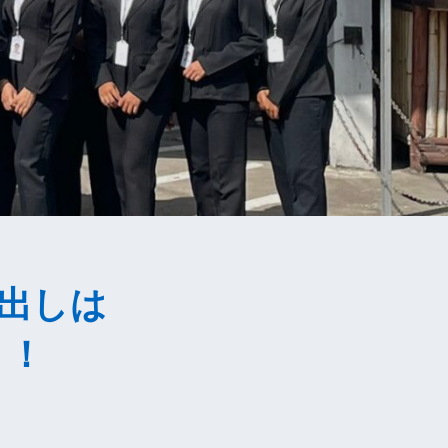
出しは
！！